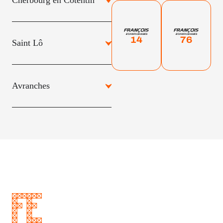
Cherbourg en Cotentin
14
76
Saint Lô
Avranches