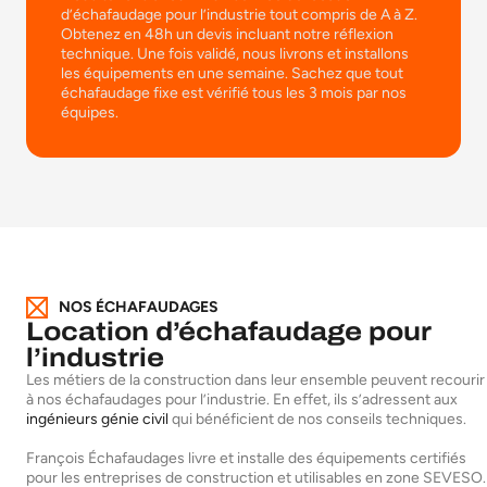
d’échafaudage pour l’industrie tout compris de A à Z.
Obtenez en 48h un devis incluant notre réflexion
technique. Une fois validé, nous livrons et installons
les équipements en une semaine. Sachez que tout
échafaudage fixe est vérifié tous les 3 mois par nos
équipes.
NOS ÉCHAFAUDAGES
Location d’échafaudage pour
l’industrie
Les métiers de la construction dans leur ensemble peuvent recourir
à nos échafaudages pour l’industrie. En effet, ils s’adressent aux
ingénieurs génie civil
qui bénéficient de nos conseils techniques.
François Échafaudages livre et installe des équipements certifiés
pour les entreprises de construction et utilisables en zone SEVESO.