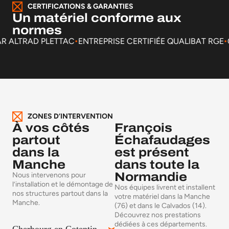
CERTIFICATIONS & GARANTIES
Un matériel conforme aux
normes
.
PAR ALTRAD PLETTAC
ENTREPRISE CERTIFIÉE QUALIBAT RGE
ZONES D’INTERVENTION
À vos côtés
François
partout
Échafaudages
dans la
est présent
Manche
dans toute la
Normandie
Nous intervenons pour
l’installation et le démontage de
Nos équipes livrent et installent
nos structures partout dans la
votre matériel dans la Manche
Manche.
(76) et dans le Calvados (14).
Découvrez nos prestations
dédiées à ces départements.