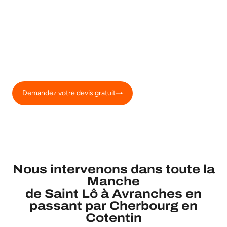
Confiez-nous votre chantier
dans la Manche
François Échafaudages propose la location d’échafaudage aux
particuliers, industries, artisans et entreprises du BTP. Nous
installons nos équipements dans toute la Manche (50) depuis
près de 15 ans.
Vous avez besoin de structures fiables et sécurisées montées
par des équipes réactives ?
Demandez votre devis gratuit
Nous intervenons dans toute la
Manche
de Saint Lô à Avranches en
passant par Cherbourg en
Cotentin